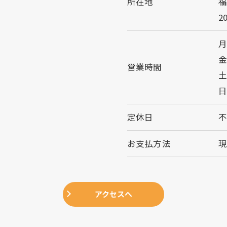
所在地
福
2
月
金
営業時間
土
日
定休日
お支払方法
アクセスへ